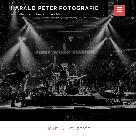
Skip
HARALD PETER FOTOGRAFIE
to
Aschaffenburg – Frankfurt am Main
content
HOME
>
KONZERTE